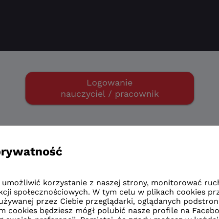
Logowanie
nauczyciel / pracownik